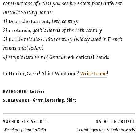
constructions of r that you see here stem from different
historic writing hands:
1)
19th century
Deutsche Kurrent,
2)
gothic hands of the 14th century
r rotunda,
3)
middle-r, 18th century (widely used in French
Ronde
hands until today)
4) simple cursive r of German
educational hands
Lettering
Grrrr!
Shirt
Want one?
Write to me
!
Letters
KATEGORIE:
Grrrr
,
Lettering
,
Shirt
SCHLAGWORT:
VORHERIGER ARTIKEL
NÄCHSTER ARTIKEL
Wegeleitsystem LAGeSo
Grundlagen des Schriftentwurfs