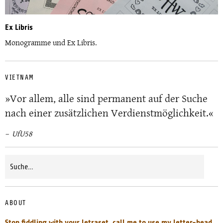
Ex Libris
Monogramme und Ex Libris.
VIETNAM
»Vor allem, alle sind permanent auf der Suche
nach einer zusätzlichen Verdienstmöglichkeit.«
UfU58
ABOUT
Stop fiddling with your letraset, call me to use my letter-head,