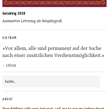
Gelukkig 2018
Animiertes Lettering als Neujahrgruß.
VIETNAM
»Vor allem, alle sind permanent auf der Suche
nach einer zusätzlichen Verdienstmöglichkeit.«
UfU58
ABOUT
Stop fiddling with your letraset, call me to use my letter-head,