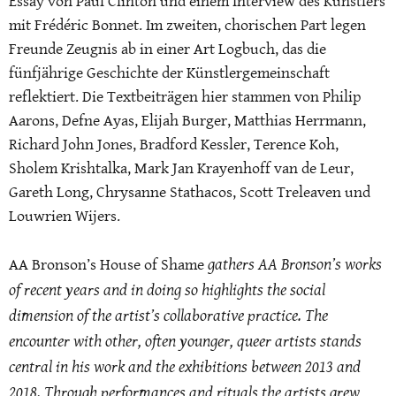
Essay von Paul Clinton und einem Interview des Künstlers
mit Frédéric Bonnet. Im zweiten, chorischen Part legen
Freunde Zeugnis ab in einer Art Logbuch, das die
fünfjährige Geschichte der Künstlergemeinschaft
reflektiert. Die Textbeiträgen hier stammen von Philip
Aarons, Defne Ayas, Elijah Burger, Matthias Herrmann,
Richard John Jones, Bradford Kessler, Terence Koh,
Sholem Krishtalka, Mark Jan Krayenhoff van de Leur,
Gareth Long, Chrysanne Stathacos, Scott Treleaven und
Louwrien Wijers.
gathers AA Bronson’s works
AA Bronson’s House of Shame
of recent years and in doing so highlights the social
dimension of the artist’s collaborative practice. The
encounter with other, often younger, queer artists stands
central in his work and the exhibitions between 2013 and
2018. Through performances and rituals the artists grew